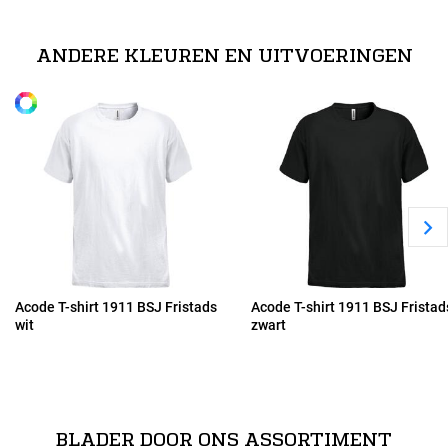
S
100% katoen (grijs gemêleerd: 85% katoen, 15 viscose. geel: 65%
polyester, 35% katoen). // 150 g/m².
ANDERE KLEUREN EN UITVOERINGEN
Alle maten
M
L
XL
2XL
Acode T-shirt 1911 BSJ Fristads
Acode T-shirt 1911 BSJ Fristad
wit
zwart
3XL
4XL
BLADER DOOR ONS ASSORTIMENT