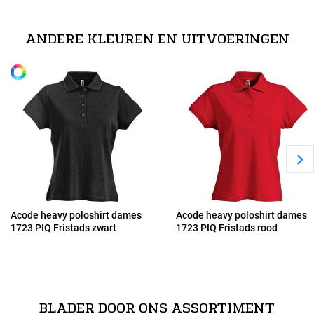
S
100% katoen (licht grijs: 90% katoen, 10% viscose). // 230 g/m².
ANDERE KLEUREN EN UITVOERINGEN
Alle maten
M
L
XL
2XL
Acode heavy poloshirt dames
Acode heavy poloshirt dames
1723 PIQ Fristads zwart
1723 PIQ Fristads rood
BLADER DOOR ONS ASSORTIMENT