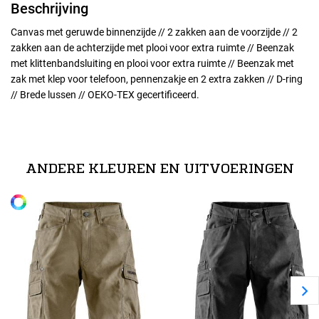
Beschrijving
Canvas met geruwde binnenzijde // 2 zakken aan de voorzijde // 2
zakken aan de achterzijde met plooi voor extra ruimte // Beenzak
met klittenbandsluiting en plooi voor extra ruimte // Beenzak met
zak met klep voor telefoon, pennenzakje en 2 extra zakken // D-ring
// Brede lussen // OEKO-TEX gecertificeerd.
Maten
technische specificaties
44
60% katoen, 40% polyester. // 300 g/m².
ANDERE KLEUREN EN UITVOERINGEN
Alle maten
46
48
50
52