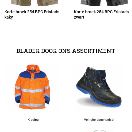
Korte broek 254 BPC Fristads
Korte broek 254 BPC Fristads
kaky
zwart
54
56
BLADER DOOR ONS ASSORTIMENT
58
60
62
Kleding
Veiligheidsschoeisel