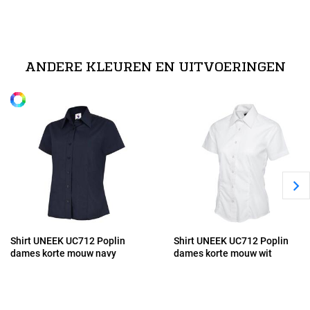
Maten
technische specificaties
XS
65% polyester / 35% katoen
ANDERE KLEUREN EN UITVOERINGEN
Alle maten
S
M
L
XL
Shirt UNEEK UC712 Poplin
Shirt UNEEK UC712 Poplin
dames korte mouw navy
dames korte mouw wit
2XL
3XL