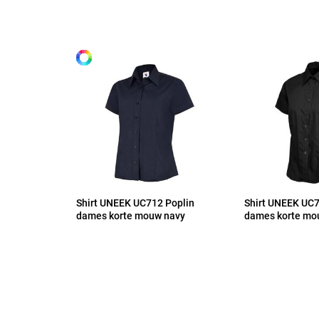
Alle maten
S
M
L
XL
Shirt UNEEK UC712 Poplin
Shirt UNEEK UC7
2XL
dames korte mouw navy
dames korte mo
3XL
4XL