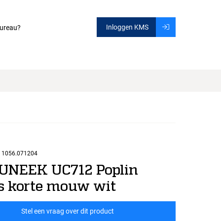
Inloggen KMS
ureau?
1056.071204
 UNEEK UC712 Poplin
 korte mouw wit
Stel een vraag over dit product