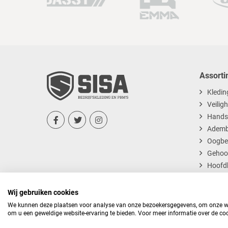
Assorti
Kledin
Veilig
Hands



Ademb
Oogbe
Gehoo
Hoofd
Dispos
Wij gebruiken cookies
We kunnen deze plaatsen voor analyse van onze bezoekersgegevens, om onze web
om u een geweldige website-ervaring te bieden. Voor meer informatie over de coo