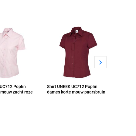
 UC712 Poplin
Shirt UNEEK UC712 Poplin
Shirt UN
 mouw zacht roze
dames korte mouw paarsbruin
dames k