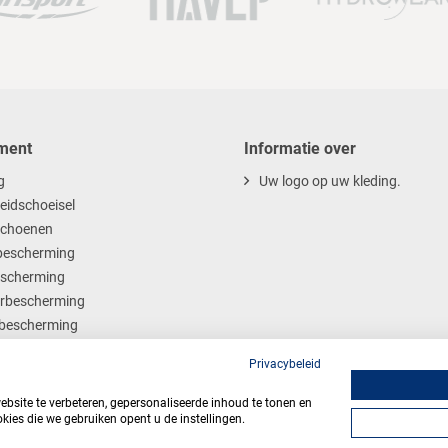
ment
Informatie over
g
Uw logo op uw kleding.
heidschoeisel
choenen
escherming
scherming
rbescherming
bescherming
ables
Privacybeleid
site te verbeteren, gepersonaliseerde inhoud te tonen en
kies die we gebruiken opent u de instellingen.
Algemene voorwaarden
Privacy
Webdesign