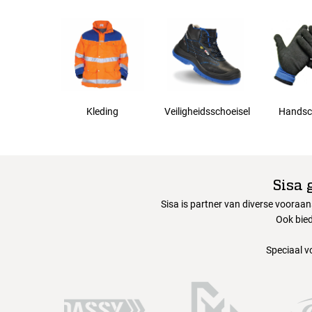
5XL
Kleding
Veiligheidsschoeisel
Handsc
Sisa 
Sisa is partner van diverse vooraa
Ook bied
Speciaal v