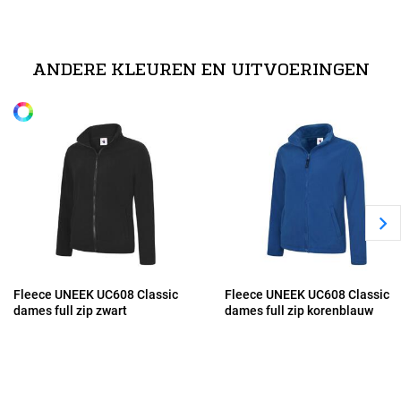
technische specificaties
XS
100% Polyester Micro-Fleece
ANDERE KLEUREN EN UITVOERINGEN
Alle maten
S
M
L
XL
Fleece UNEEK UC608 Classic
Fleece UNEEK UC608 Classic
dames full zip zwart
dames full zip korenblauw
2XL