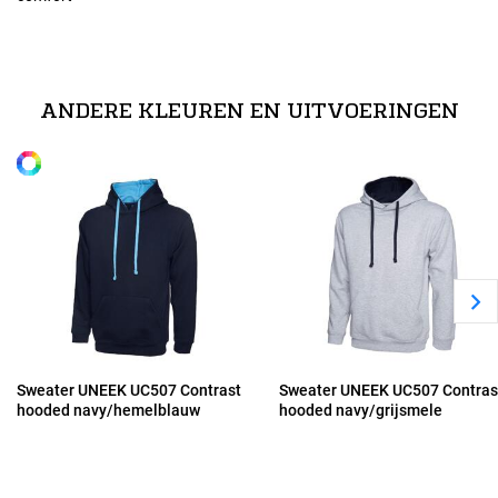
Maten
technische specificaties
XS
50% polyester / 50% katoen
ANDERE KLEUREN EN UITVOERINGEN
Alle maten
S
M
L
XL
Sweater UNEEK UC507 Contrast
Sweater UNEEK UC507 Contras
hooded navy/hemelblauw
hooded navy/grijsmele
2XL
3XL