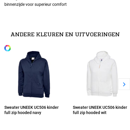
binnenzijde voor superieur comfort
Maten
technische specificaties
116
50% polyester / 50% katoen
ANDERE KLEUREN EN UITVOERINGEN
Alle maten
128
140
152
Sweater UNEEK UC506 kinder
Sweater UNEEK UC506 kinder
full zip hooded navy
full zip hooded wit