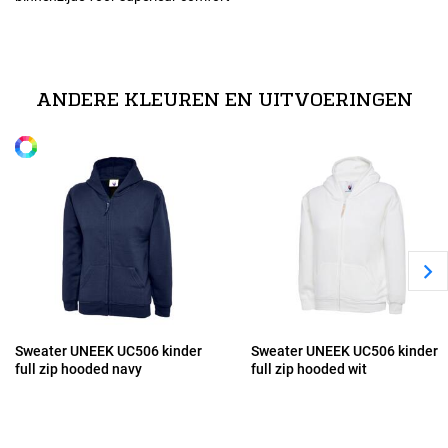
Maten
technische specificaties
116
50% polyester / 50% katoen
ANDERE KLEUREN EN UITVOERINGEN
Alle maten
128
140
152
Sweater UNEEK UC506 kinder
Sweater UNEEK UC506 kinder
full zip hooded navy
full zip hooded wit