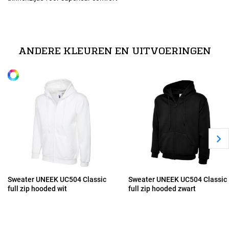
Maten
technische specificaties
XS
50% polyester / 50% katoen
ANDERE KLEUREN EN UITVOERINGEN
Alle maten
S
M
L
XL
Sweater UNEEK UC504 Classic
Sweater UNEEK UC504 Classic
full zip hooded wit
full zip hooded zwart
2XL
3XL