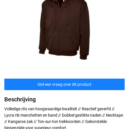
Stel een vraag over dit product
Beschrijving
Volledige rits van hoogwaardige kwaliteit // Reactief geverfd //
Lycra rib manchetten en band // Dubbel gestikte naden // Necktape
// Kangaroe zak // Ton-sur-ton trekkoorden // Geborstelde
binnenzijde voor superieur comfort