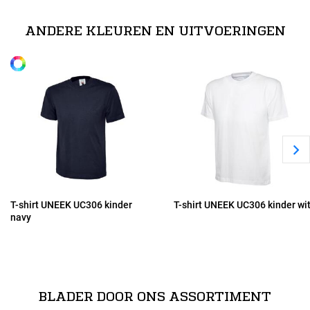
92
100% katoen
ANDERE KLEUREN EN UITVOERINGEN
Alle maten
104
116
128
140
T-shirt UNEEK UC306 kinder
T-shirt UNEEK UC306 kinder wi
navy
152
BLADER DOOR ONS ASSORTIMENT