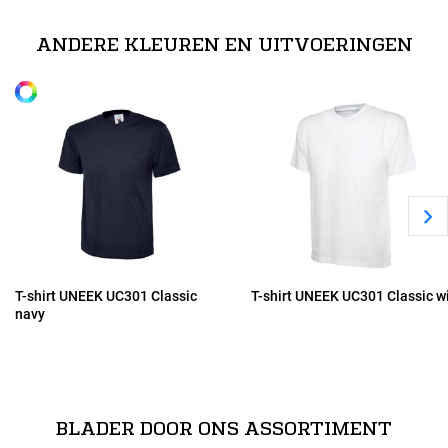
XS
100% katoen
ANDERE KLEUREN EN UITVOERINGEN
Alle maten
S
M
L
XL
T-shirt UNEEK UC301 Classic
T-shirt UNEEK UC301 Classic w
navy
2XL
3XL
BLADER DOOR ONS ASSORTIMENT
4XL