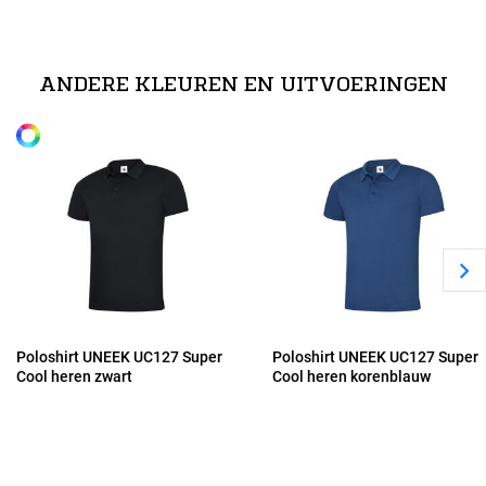
technische specificaties
XS
100% Polyester Pique Ademende stof
ANDERE KLEUREN EN UITVOERINGEN
Alle maten
S
M
L
XL
Poloshirt UNEEK UC127 Super
Poloshirt UNEEK UC127 Super
Cool heren zwart
Cool heren korenblauw
2XL
3XL