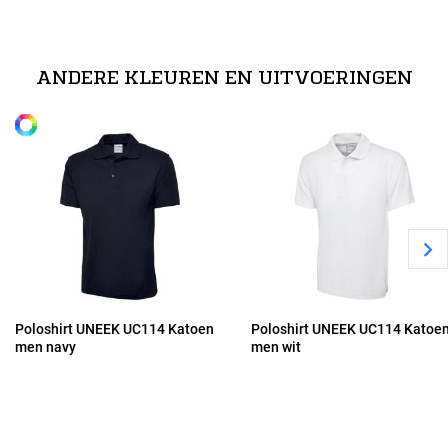
technische specificaties
XS
100% voorgekrompen, ringesponnen en gekamd katoen
ANDERE KLEUREN EN UITVOERINGEN
Alle maten
S
M
L
XL
Poloshirt UNEEK UC114 Katoen
Poloshirt UNEEK UC114 Katoe
men navy
men wit
2XL
3XL