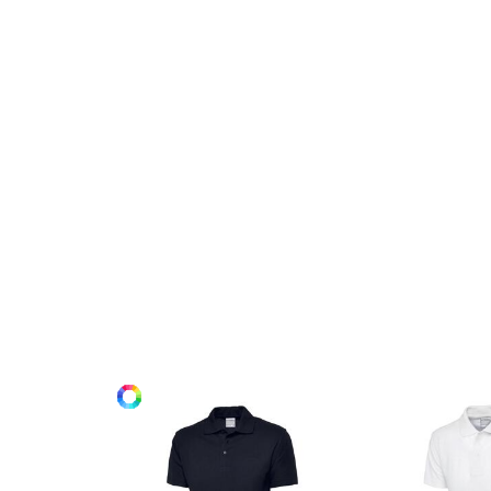
M
L
XL
2XL
3XL