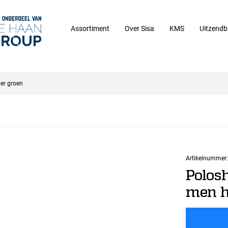
Assortiment
Over Sisa
KMS
Uitzendb
er groen
Artikelnummer:
Polos
men h