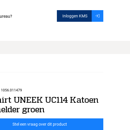
Inloggen KMS
ureau?
1056.011479
hirt UNEEK UC114 Katoen
elder groen
Stel een vraag over dit product