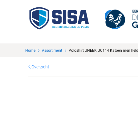
Home
Assortiment
Poloshirt UNEEK UC114 Katoen men held
Overzicht
Maten
technische specificaties
XS
100% voorgekrompen, ringesponnen en gekamd katoen
Alle maten
S