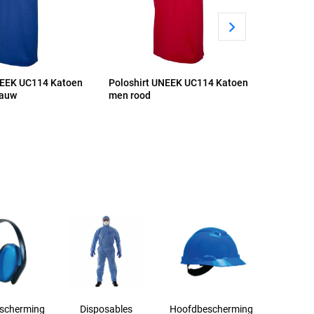
NEEK UC114 Katoen
Poloshirt UNEEK UC114 Katoen
Poloshir
lauw
men rood
men antr
scherming
Disposables
Hoofdbescherming