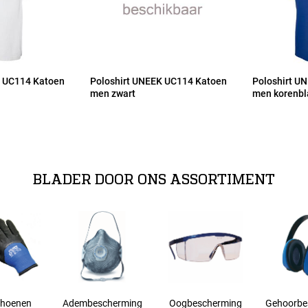
K UC114 Katoen
Poloshirt UNEEK UC114 Katoen
Poloshirt U
men zwart
men korenb
BLADER DOOR ONS ASSORTIMENT
hoenen
Adembescherming
Oogbescherming
Gehoorbe