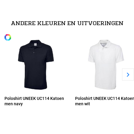
technische specificaties
XS
100% voorgekrompen, ringesponnen en gekamd katoen
ANDERE KLEUREN EN UITVOERINGEN
Alle maten
S
M
L
XL
Poloshirt UNEEK UC114 Katoen
Poloshirt UNEEK UC114 Katoe
men navy
men wit
2XL
3XL