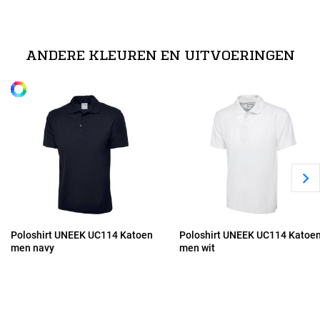
technische specificaties
XS
100% voorgekrompen, ringesponnen en gekamd katoen
ANDERE KLEUREN EN UITVOERINGEN
Alle maten
S
M
L
XL
Poloshirt UNEEK UC114 Katoen
Poloshirt UNEEK UC114 Katoe
men navy
men wit
2XL
3XL