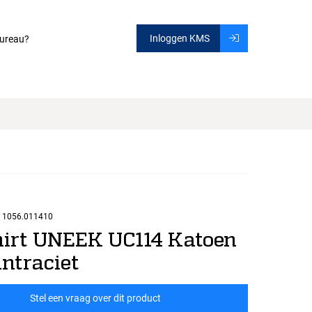
Inloggen KMS
ureau?
1056.011410
hirt UNEEK UC114 Katoen
ntraciet
Stel een vraag over dit product