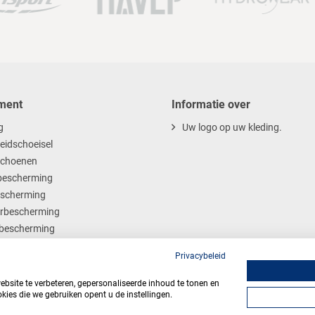
ment
Informatie over
g
Uw logo op uw kleding.
heidschoeisel
choenen
escherming
scherming
rbescherming
bescherming
ables
Privacybeleid
site te verbeteren, gepersonaliseerde inhoud te tonen en
kies die we gebruiken opent u de instellingen.
Algemene voorwaarden
Privacy
Webdesign