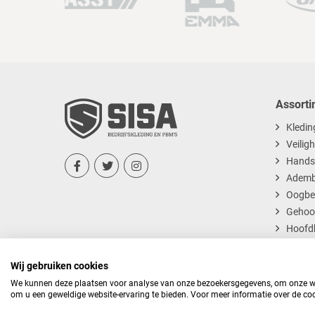
Assorti
Kledin
Veilig
Hands



Ademb
Oogbe
Gehoo
Hoofd
Dispos
Wij gebruiken cookies
We kunnen deze plaatsen voor analyse van onze bezoekersgegevens, om onze web
om u een geweldige website-ervaring te bieden. Voor meer informatie over de coo