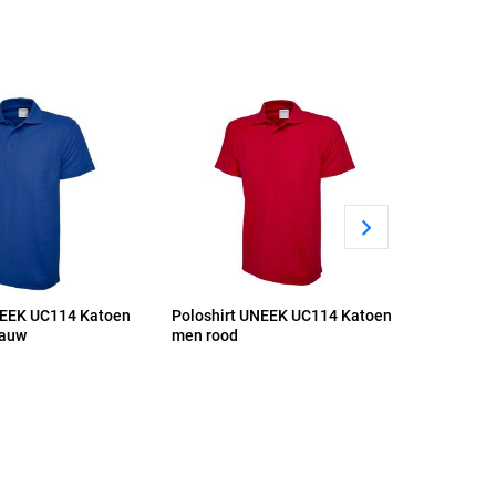
NEEK UC114 Katoen
Poloshirt UNEEK UC114 Katoen
Poloshir
lauw
men rood
men fles