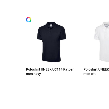
Alle maten
S
M
L
XL
Poloshirt UNEEK UC114 Katoen
Poloshirt UNEE
2XL
men navy
men wit
3XL