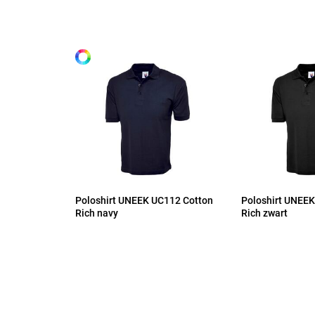
Alle maten
S
M
L
XL
Poloshirt UNEEK UC112 Cotton
Poloshirt UNEEK
2XL
Rich navy
Rich zwart
3XL
4XL