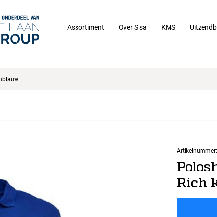
Assortiment
Over Sisa
KMS
Uitzendb
enblauw
Artikelnummer:
Polos
Rich 