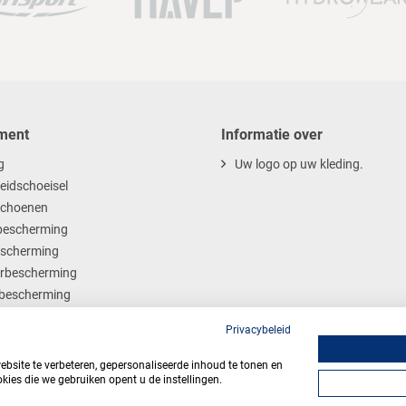
ment
Informatie over
g
Uw logo op uw kleding.
heidschoeisel
choenen
escherming
scherming
rbescherming
bescherming
ables
Privacybeleid
site te verbeteren, gepersonaliseerde inhoud te tonen en
kies die we gebruiken opent u de instellingen.
Algemene voorwaarden
Privacy
Webdesign