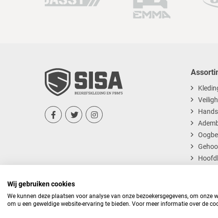
Assorti
Kledin
Veilig
Hands



Ademb
Oogbe
Gehoo
Hoofd
Dispos
Wij gebruiken cookies
We kunnen deze plaatsen voor analyse van onze bezoekersgegevens, om onze web
om u een geweldige website-ervaring te bieden. Voor meer informatie over de coo