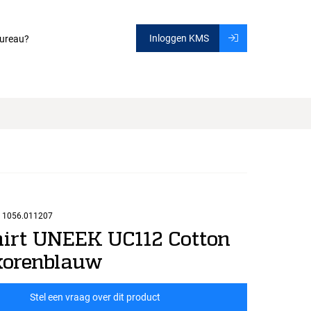
Inloggen KMS
ureau?
1056.011207
hirt UNEEK UC112 Cotton
korenblauw
Stel een vraag over dit product