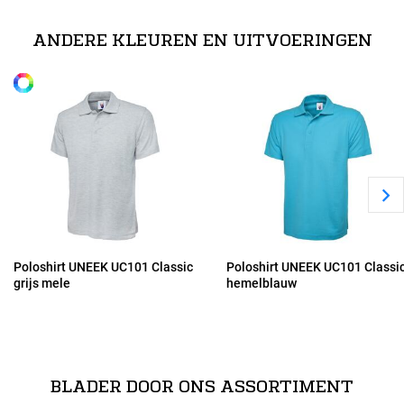
XS
50% Polyester, 50% Katoen
ANDERE KLEUREN EN UITVOERINGEN
Alle maten
S
M
L
XL
Poloshirt UNEEK UC101 Classic
Poloshirt UNEEK UC101 Classi
grijs mele
hemelblauw
2XL
3XL
BLADER DOOR ONS ASSORTIMENT
4XL