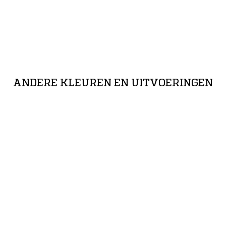
SPA 01 - STRETCH-STOF: 88% polyamide/12% elastaan,
ANDERE KLEUREN EN UITVOERINGEN