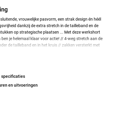
ing
luitende, vrouwelijke pasvorm, een strak design én héél
vrijheid dankzij de extra stretch in de tailleband en de
stukken op strategische plaatsen ... Met deze werkshort
ben je helemaal klaar voor actie! // 4-weg stretch aan de
der de tailleband en in het kruis // zakken versterkt met
steekzakken // open achterzak // achterzak met
// 2 dijbeenzakken // potloodzak // meterzak // breekmeszak
eiligheidszak met ritssluiting // verstelbare rugelastiek //
illeband aan de zijkant // vrouwelijke pasvorm // normale
 specificaties
/ drienaaldstiksel // stiksels in contrastkleur // verborgen
 rits // hoofdstof: mechanische stretch // getest op
uren en uitvoeringen
stoffen volgens OEKO-TEX® Standard 100
ntexbel)