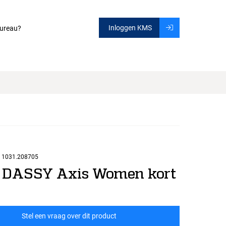
Inloggen KMS
ureau?
1031.208705
 DASSY Axis Women kort
Stel een vraag over dit product