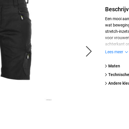
Beschrijv
Een mooi aans
wat bewegings
stretch-inzet
voor vrouwen 
achterkant on
Cordura // 2 
Lees meer
ritssluiting 
// D-ring // v
Maten
elastische ta
technische
taillehoogte /
jeansknoop en
Andere kle
schadelijke 
(0910058/Ce