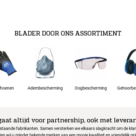
BLADER DOOR ONS ASSORTIMENT
hoenen
Adembescherming
Oogbescherming
Gehoorbe
gaat altijd voor partnership, ook met leveran
nstaande fabrikanten. Samen versterken we elkaars slagkracht om de klant
en wij u minder bekende merken van een mooie kwaliteit en vriendelijk pri