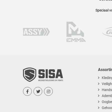
Speciaal v
Assorti
Kledin
Veilig
Hands



Ademb
Oogbe
Gehoo