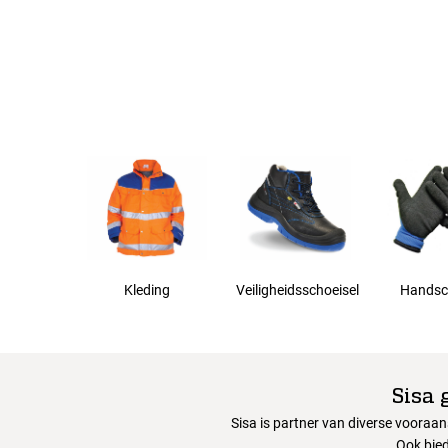
44
46
48
50
Kleding
Veiligheidsschoeisel
Handsc
Sisa 
Sisa is partner van diverse vooraa
Ook bied